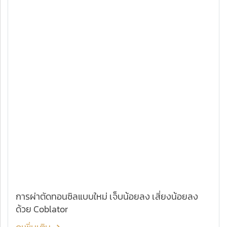
การผ่าตัดทอนซิลแบบใหม่ เจ็บน้อยลง เสี่ยงน้อยลง
ด้วย Coblator