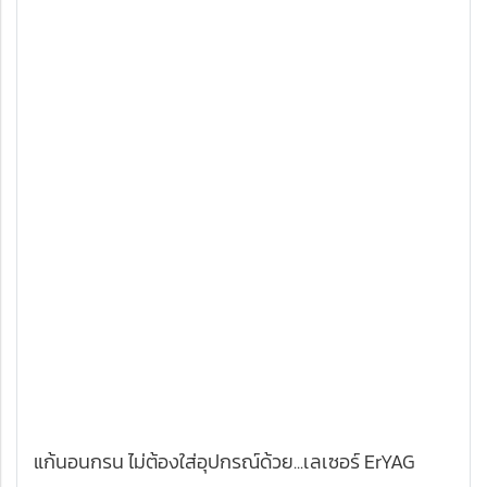
แก้นอนกรน ไม่ต้องใส่อุปกรณ์ด้วย...เลเซอร์ ErYAG