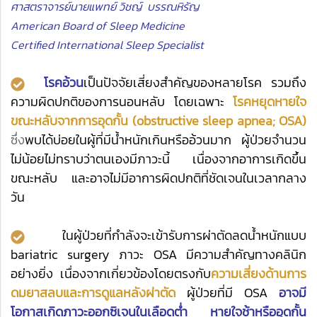
ศาสตราจารย์นายแพทย์ วิชญ์ บรรณหิรัญ
American Board of Sleep Medicine
Certified International Sleep Specialist
โรคอ้วน
เป็นปัจจัยเสี่ยงสำคัญของหลายโรค รวมถึง
ความผิดปกติของการนอนหลับ โดยเฉพาะ
โรคหยุดหายใจ
ขณะหลับจากการอุดกั้น (obstructive sleep apnea; OSA)
ซึ่ง
พบได้บ่อยในผู้ที่มีน้ำหนักเกินหรืออ้วนมาก ผู้ป่วยจำนวน
ไม่น้อยไม่ทราบว่าตนเองมีภาวะนี้ เนื่องจากอาการเกิดขึ้น
ขณะหลับ และอาจไม่มีอาการผิดปกติที่ชัดเจนในเวลากลาง
วัน
ในผู้ป่วยที่กำลังจะเข้ารับการผ่าตัดลดน้ำหนักแบบ
bariatric surgery ภาวะ OSA มีความสำคัญทางคลินิก
อย่างยิ่ง เนื่องจากเกี่ยวข้องโดยตรงกับ
ความเสี่ยงด้านการ
ดมยาสลบและการดูแลหลังผ่าตัด
ผู้ป่วยที่มี OSA
อาจมี
โอกาสเกิดภาวะออกซิเจนในเลือดต่ำ หายใจช้าหรืออุดกั้น