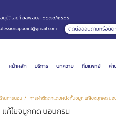
ออนุมัติเลขที่ ฆสพ.สบส. ๖๘๗๐/๒๕๖๕
ofessionappoint@gmail.com
หน้าหลัก
บริการ
บทความ
ทีมแพทย์
ค่า
ด้านการนอน
การผ่าตัดตกแต่งผนังกั้นจมูก แก้ไขจมูกคด น
ูก แก้ไขจมูกคด นอนกรน