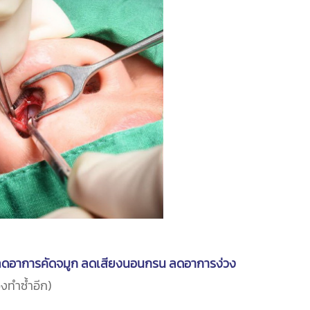
ดอาการคัดจมูก ลดเสียงนอนกรน ลดอาการง่วง
งทำซ้ำอีก)