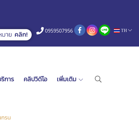
0959507956
TH
บริการ
คลิปวิดีโอ
เพิ่มเติม
อนกรน