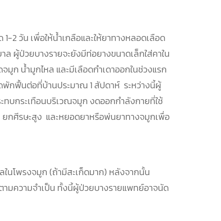
 1-2 วัน เพื่อให้น้ำเกลือและให้ยาทางหลอดเลือด
าล ผู้ป่วยบางรายจะยังมีท่อยางขนาดเล็กใส่คาใน
รคัดจมูก น้ำมูกไหล และมีเลือดกำเดาออกในช่วงแรก
ฟื้นต่อที่บ้านประมาณ 1 สัปดาห์ ระหว่างนี้ผู้
กระทบกระเทือนบริเวณจมูก งดออกกำลังกายที่ใช้
 ยกศีรษะสูง และหยอดยาหรือพ่นยาทางจมูกเพื่อ
ในโพรงจมูก (ถ้ามีสะเก็ดมาก) หลังจากนั้น
 ตามความจำเป็น ทั้งนี้ผู้ป่วยบางรายแพทย์อาจนัด