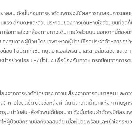
มยาสลบ ดังนั้นก่อนการผ่าตัดแพทย์จะใช้ผลการทดสอบการนอนหล
รุนแรง ลักษณะและส่วนประกอบของทางเดินหายใจส่วนบนที่อุดกั้น
ยด หรือการส่องกล้องภายทางเดินหายใจส่วนบน นอกจากนี้ต้องมี
้อมของสุขภาพผู้ป่วย โดยเฉพาะหากผู้ป่วยมีโรคประจำตัวหลายอย่
างน้อย 1 สัปดาห์ เช่น หยุดยาแอสไพริน ยาละลายลิ่มเลือด และอ
น้าอย่างน้อย 6-7 ชั่วโมง เพื่อป้องกันภาวะแทรกซ้อนจากการ
สี่ยงจากการผ่าตัดโดยตรง ความเสี่ยงจากการดมยาสลบ และความเส
ล) หายใจติดขัด ติดเชื้อหลังผ่าตัด มีสะเก็ดน้ำมูกแห้ง ๆ เกิดร
มูกยุบ น้ำไขสันหลังรั่วพบได้น้อยมาก ดังนั้นก่อนผ่าตัดจะมีศัล
กาสให้ผู้ป่วยซักถามข้อกังวลสงสัย เมื่อผู้ป่วยพร้อมและเข้าใ