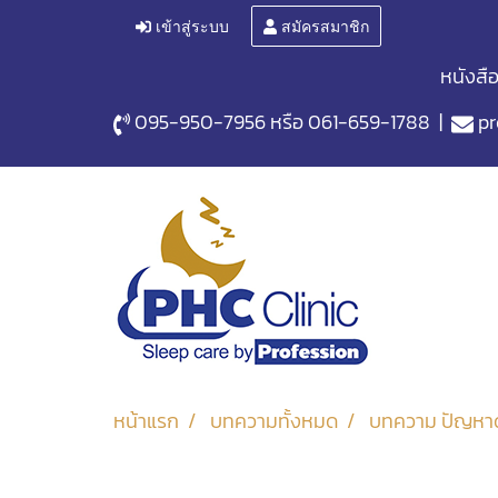
เข้าสู่ระบบ
สมัครสมาชิก
หนังสื
095-950-7956
หรือ
061-659-1788
|
pr
หน้าแรก
บทความทั้งหมด
บทความ ปัญหา