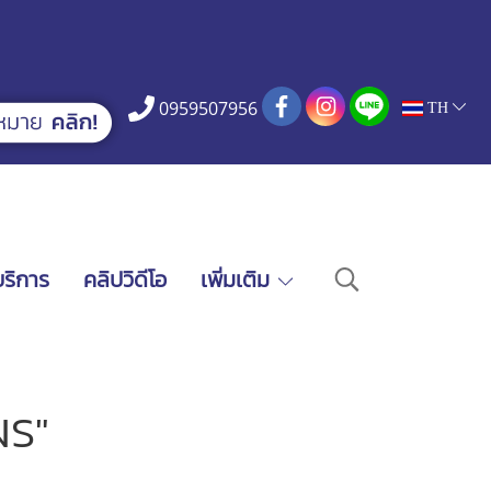
0959507956
TH
บริการ
คลิปวิดีโอ
เพิ่มเติม
NS"