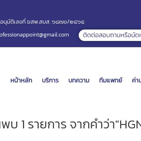
ออนุมัติเลขที่ ฆสพ.สบส. ๖๘๗๐/๒๕๖๕
ofessionappoint@gmail.com
หน้าหลัก
บริการ
บทความ
ทีมแพทย์
ค่า
นพบ 1 รายการ จากคำว่า"HG