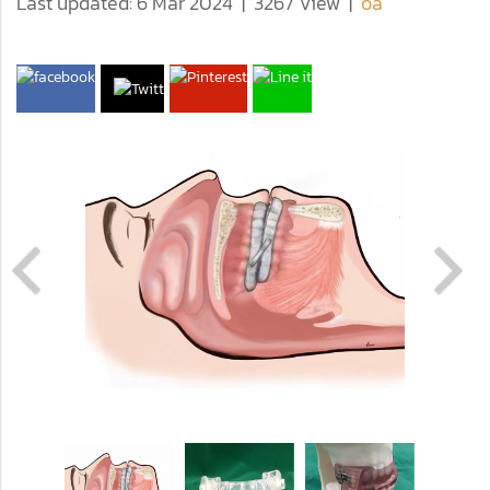
Last updated: 6 Mar 2024
|
3267 View
|
oa