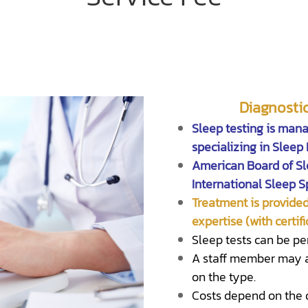
Diagnosti
Sleep testing is man
specializing in Sleep
American Board of Sl
International Sleep Sp
Treatment is provided
expertise (with certifi
Sleep tests can be pe
A staff member may a
on the type.
Costs depend on the di