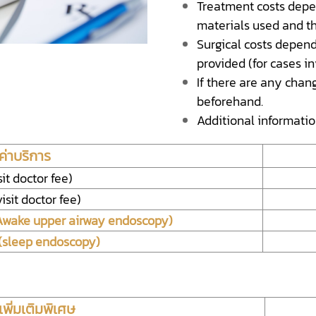
Treatment costs depe
materials used and th
Surgical costs depend
provided (for cases i
If there are any chang
beforehand.
Additional informati
ค่าบริการ
isit doctor fee)
isit doctor fee)
Awake upper airway endoscopy)
(sleep endoscopy)
พิ่มเติมพิเศษ