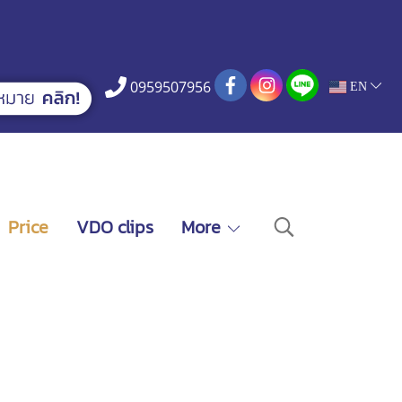
0959507956
EN
Price
VDO clips
More