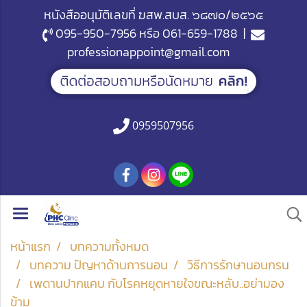
หนังสืออนุมัติเลขที่ ฆสพ.สบส. ๖๘๗๐/๒๕๖๕
095-950-7956
หรือ
061-659-1788
|
professionappoint@gmail.com
0959507956
หน้าแรก
บทความทั้งหมด
บทความ ปัญหาด้านการนอน
วิธีการรักษานอนกรน
เพดานปากแคบ กับโรคหยุดหายใจขณะหลับ..อย่ามอง
ข้าม