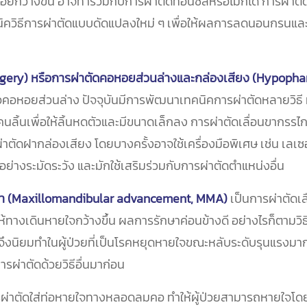
ว้างขึ้น อาจทำร่วมกับการผ่าตัดทอนซิลหรือไม่ก็ได้ การผ่าตัดนี
ิควิธีการผ่าตัดแบบดัดแปลงใหม่ ๆ เพื่อให้ผลการลดนอนกรนและ O
rgery)
หรือการผ่าตัดคอหอยส่วนล่างและกล่องเสียง (Hypopha
รือคอหอยส่วนล่าง ปัจจุบันมีการพัฒนาเทคนิคการผ่าตัดหลายวิธี
โคนลิ้นเพื่อให้ลิ้นหดตัวและมีขนาดเล็กลง การผ่าตัดเลื่อนขากรรไ
ตัดฝากล่องเสียง โดยบางครั้งอาจใช้เครื่องมือพิเศษ เช่น เลเซอร์,
ย่างระมัดระวัง และมักใช้เสริมร่วมกับการผ่าตัดตำแหน่งอื่น
น้า (Maxillomandibular advancement, MMA)
เป็นการผ่าตัดเล
้ทางเดินหายใจกว้างขึ้น ผลการรักษาค่อนข้างดี อย่างไรก็ตามวิธี
จจุบันจึงนิยมทำในผู้ป่วยที่เป็นโรคหยุดหายใจขณะหลับระดับรุนแร
รผ่าตัดด้วยวิธีอื่นมาก่อน
ผ่าตัดใส่ท่อหายใจทางหลอดลมคอ ทำให้ผู้ป่วยสามารถหายใจโดย