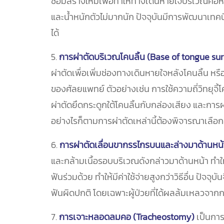
ซ่อมสร้างใหม่เพื่อทำให้ทางเดินหายใจบริเวณคอหอยก
และน้ำหนักตัวไม่มากนัก ปัจจุบันมีการพัฒนาเทคน
ได้
5.
การผ่าตัดบริเวณโคนลิ้น (Base of tongue su
ผ่าตัดเพื่อเพิ่มช่องทางเดินหายใจหลังโคนลิ้น ห
ของศัลยแพทย์ ตัวอย่างเช่น การใช้ความถี่วิทยุจี้
ผ่าตัดยึดกระดูกใต้โคนลิ้นกับกล่องเสียง และการผ่า
อย่างไรก็ตามการผ่าตัดเหล่านี้ต้องพิจารณาเลือกอ
6.
การผ่าตัดเลื่อนขากรรไกรบนและล่างมาด้านห
และกล้ามเนื้อรอบบริเวณดังกล่าวมาด้านหน้า ทำให
ฟันร่วมด้วย ทำให้มีค่าใช้จ่ายสูงกว่าวิธีอื่น ปั
ฟันผิดปกติ โดยเฉพาะผู้ป่วยที่ได้ผลล้มเหลวจากกา
7.
การเจาะหลอดลมคอ (Tracheostomy)
เป็นการ