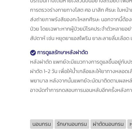
ประเมินทางเดินหายใจส่วนบนอย่างละเอียด เพื่อห
การตรวจร่างกายทางโสต ศอ นาสิก ศีรษะ ใบหน้
ส่งถ่ายภาพรังสีของกะโหลกศีรษะ นอกจากนี้ต้องม
ป่วย โดยเฉพาะหากผู้ป่วยมีโรคประจำตัวหลายอย่า
สัปดาห์ เช่น หยุดยาแอสไพริน ยาละลายลิ่มเลือ
การดูแลรักษาหลังผ่าตัด
หลังผ่าตัด แพทย์จะมีแนวทางการดูแลขึ้นอยู่ก
ผ่าตัด 1-2 วัน เพื่อให้น้ำเกลือและให้ยาทางหลอ
พยาบาล หลังจากนั้นแพทย์จะนัดมาติดตามผลหลังผ
อาจนัดทำการทดสอบการนอนหลับอีกครั้งหลังกา
นอนกรน
รักษานอนกรน
ผ่าตัดนอนกรน