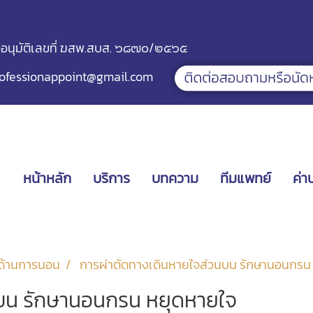
ออนุมัติเลขที่ ฆสพ.สบส. ๖๘๗๐/๒๕๖๕
ofessionappoint@gmail.com
หน้าหลัก
บริการ
บทความ
ทีมแพทย์
ค่า
ด้านการนอน
การผ่าตัดทางเดินหายใจส่วนบน รักษานอนกรน
นบน รักษานอนกรน หยุดหายใจ