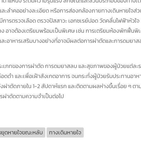
าตำแหน่ง ระดับความรุนแรง ลักษณะและส่วนประกอบของทางเดินหาย
าและลำคออย่างละเอียด หรือการส่องกล้องภายทางเดินหายใจส่
ีการตรวจเลือด ตรวจปัสสาวะ เอกซเรย์ปอด วัดคลื่นไฟฟ้าหัวใจ ห
ง อาจต้องเตรียมพร้อมเป็นพิเศษ เช่น การเตรียมห้องพักฟื้นพิ
ด และอาหารเสริมบางอย่างที่อาจมีผลต่อการผ่าตัดและการดมยาส
ับประเภทของการผ่าตัด การดมยาสลบ และสุขภาพของผู้ป่วยแต่ล
ดเลือดดำ และเพื่อเฝ้าสังเกตอาการ จนกระทั่งผู้ป่วยรับประทาน
่าตัดภายใน 1-2 สัปดาห์แรก และติดตามผลห่างขึ้นเรื่อย ๆ ตาม
รผ่าตัดตามความจำเป็นต่อไป
หยุดหายใจขณะหลับ
ทางเดินหายใจ