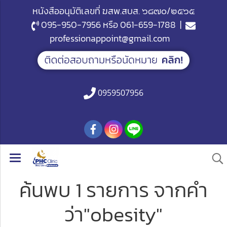
หนังสืออนุมัติเลขที่ ฆสพ.สบส. ๖๘๗๐/๒๕๖๕
095-950-7956
หรือ
061-659-1788
|
professionappoint@gmail.com
0959507956
ค้นพบ 1 รายการ จากคำ
ว่า"obesity"