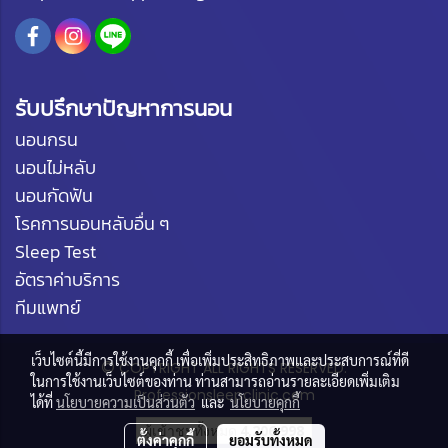
รับปรึกษาปัญหาการนอน
นอนกรน
นอนไม่หลับ
นอนกัดฟัน
โรคการนอนหลับอื่น ๆ
Sleep Test
อัตราค่าบริการ
ทีมแพทย์
เว็บไซต์นี้มีการใช้งานคุกกี้ เพื่อเพิ่มประสิทธิภาพและประสบการณ์ที่ดี
©
COPYRIGHT ALL RIGHTS RESERVED.
ในการใช้งานเว็บไซต์ของท่าน ท่านสามารถอ่านรายละเอียดเพิ่มเติม
Professionsleepclinic.com
ได้ที่
นโยบายความเป็นส่วนตัว
และ
นโยบายคุกกี้
ผู้เข้าชมทั้งหมด
4,206,998
ตั้งค่าคุกกี้
ยอมรับทั้งหมด