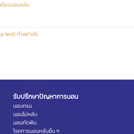
นต้องนอนหลับ
 test) ทำอย่างไร
รับปรึกษาปัญหาการนอน
นอนกรน
นอนไม่หลับ
นอนกัดฟัน
โรคการนอนหลับอื่น ๆ