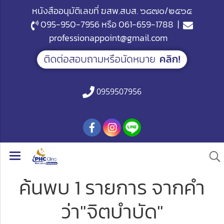
หนังสืออนุมัติเลขที่ ฆสพ.สบส. ๖๘๗๐/๒๕๖๕
095-950-7956
หรือ
061-659-1788
|
professionappoint@gmail.com
0959507956
ค้นพบ 1 รายการ จากคำ
ว่า"จิตบำบัด"