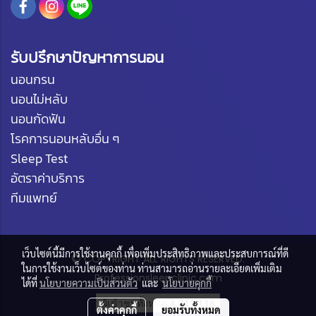
รับปรึกษาปัญหาการนอน
นอนกรน
นอนไม่หลับ
นอนกัดฟัน
โรคการนอนหลับอื่น ๆ
Sleep Test
อัตราค่าบริการ
ทีมแพทย์
เว็บไซต์นี้มีการใช้งานคุกกี้ เพื่อเพิ่มประสิทธิภาพและประสบการณ์ที่ดี
©
COPYRIGHT ALL RIGHTS RESERVED.
ในการใช้งานเว็บไซต์ของท่าน ท่านสามารถอ่านรายละเอียดเพิ่มเติม
Professionsleepclinic.com
ได้ที่
นโยบายความเป็นส่วนตัว
และ
นโยบายคุกกี้
ผู้เข้าชมทั้งหมด
4,211,136
ตั้งค่าคุกกี้
ยอมรับทั้งหมด