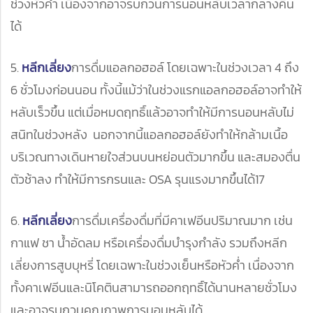
ช่วงหัวค่ำ เนื่องจากอาจรบกวนการนอนหลับเวลากลางคืน
ได้
5.
หลีกเลี่ยง
การดื่มแอลกอฮอล์ โดยเฉพาะในช่วงเวลา 4 ถึง
6 ชั่วโมงก่อนนอน ทั้งนี้แม้ว่าในช่วงแรกแอลกอฮอล์อาจทำให้
หลับเร็วขึ้น แต่เมื่อหมดฤทธิ์แล้วอาจทำให้มีการนอนหลับไม่
สนิทในช่วงหลัง นอกจากนี้แอลกอฮอล์ยังทำให้กล้ามเนื้อ
บริเวณทางเดินหายใจส่วนบนหย่อนตัวมากขึ้น และสมองตื่น
ตัวช้าลง ทำให้มีการกรนและ OSA รุนแรงมากขึ้นได้17
6.
หลีกเลี่ยง
การดื่มเครื่องดื่มที่มีคาเฟอีนปริมาณมาก เช่น
กาแฟ ชา น้ำอัดลม หรือเครื่องดื่มบำรุงกำลัง รวมถึงหลีก
เลี่ยงการสูบบุหรี่ โดยเฉพาะในช่วงเย็นหรือหัวค่ำ เนื่องจาก
ทั้งคาเฟอีนและนิโคตินสามารถออกฤทธิ์ได้นานหลายชั่วโมง
และอาจรบกวนคุณภาพการนอนหลับได้