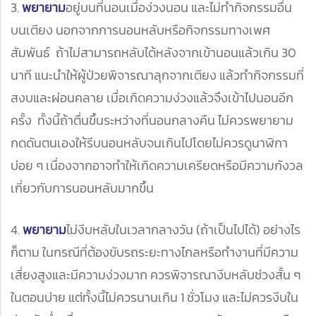
3.
พยายาม
อยู่บนที่นอนเมื่อง่วงนอน และไม่ทำกิจกรรมอื่น
บนเตียง นอกจากการนอนหลับหรือกิจกรรมทางเพศ
สัมพันธ์ ถ้าไม่สามารถหลับได้หลังจากเข้านอนแล้วเกิน 30
นาที แนะนำให้ผู้ป่วยพิจารณาลุกจากเตียง แล้วทำกิจกรรมที่
สงบและผ่อนคลาย เมื่อเกิดความง่วงแล้วจึงเข้าไปนอนอีก
ครั้ง ทั้งนี้ถ้าตื่นขึ้นระหว่างที่นอนกลางคืน ไม่ควรพยายาม
กดดันตนเองให้รีบนอนหลับจนเกินไปโดยไม่ควรดูนาฬิกา
บ่อย ๆ เนื่องจากอาจทำให้เกิดความเครียดหรือมีความกังวล
เกี่ยวกับการนอนหลับมากขึ้น
4.
พยายาม
ไม่งีบหลับในเวลากลางวัน (ถ้าเป็นไปได้) อย่างไร
ก็ตาม ในกรณีที่ต้องขับรถระยะทางไกลหรือทำงานที่มีความ
เสี่ยงสูงและมีความง่วงมาก ควรพิจารณางีบหลับช่วงสั้น ๆ
ในตอนบ่าย แต่ทั้งนี้ไม่ควรนานเกิน 1 ชั่วโมง และไม่ควรงีบใน