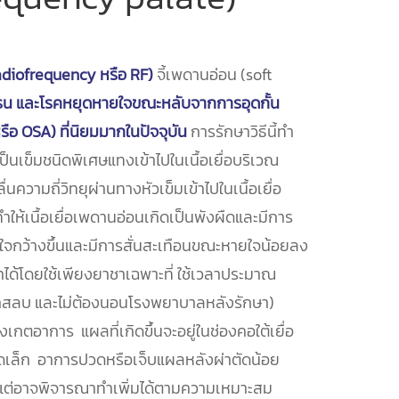
(Radiofrequency หรือ RF)
จี้เพดานอ่อน (soft
น และโรคหยุดหายใจขณะหลับจากการอุดกั้น
ือ OSA) ที่นิยมมากในปัจจุบัน
การรักษาวิธีนี้ทำ
งเป็นเข็มชนิดพิเศษแทงเข้าไปในเนื้อเยื่อบริเวณ
ความถี่วิทยุผ่านทางหัวเข็มเข้าไปในเนื้อเยื่อ
ำให้เนื้อเยื่อเพดานอ่อนเกิดเป็นพังผืดและมีการ
ยใจกว้างขึ้นและมีการสั่นสะเทือนขณะหายใจน้อยลง
ทำได้โดยใช้เพียงยาชาเฉพาะที่ ใช้เวลาประมาณ
มยาสลบ และไม่ต้องนอนโรงพยาบาลหลังรักษา)
ังเกตอาการ แผลที่เกิดขึ้นจะอยู่ในช่องคอใต้เยื่อ
าดเล็ก อาการปวดหรือเจ็บแผลหลังผ่าตัดน้อย
ง แต่อาจพิจารณาทำเพิ่มได้ตามความเหมาะสม