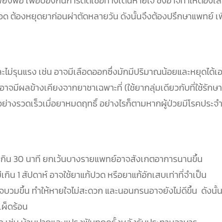
ียงพอ เพื่อป้องกันการติดเชื้อทางเดินหายใจ ซึ่งอาจทำให้ต้องเล
อด ต้องหยุดยาก่อนผ่าตัดหลายวัน ดังนั้นจึงต้องปรึกษาแพทย์ เ
ยและไม่รุนแรง เช่น อาจมีเลือดออกซึ่งมักมีปริมาณน้อยและหยุดไ
ีผลข้างเคียงจากยาชาเฉพาะที่ (ใช้ยากลุ่มเดียวกับที่ใช้รักษา
องอย่างรวดเร็วเมื่อยาหมดฤทธิ์ อย่างไรก็ตามหากผู้ป่วยมีโรคประจ
ม่เกิน 30 นาที ยกเว้นบางรายแพทย์อาจสังเกตอาการนานขึ้น
่เกิน 1 สัปดาห์ อาจใช้ยาแก้ปวด หรือยาแก้อักเสบเท่าที่จำเป็น
บวมขึ้น ทำให้หายใจไม่สะดวก และนอนกรนอาจยังไม่ดีขึ้น ดังนั้
เผ็ดร้อน