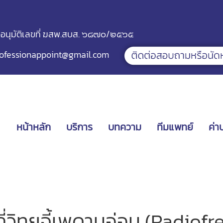
ออนุมัติเลขที่ ฆสพ.สบส. ๖๘๗๐/๒๕๖๕
ofessionappoint@gmail.com
หน้าหลัก
บริการ
บทความ
ทีมแพทย์
ค่า
ถี่วิทยุจี้เพดานอ่อน (Radiof