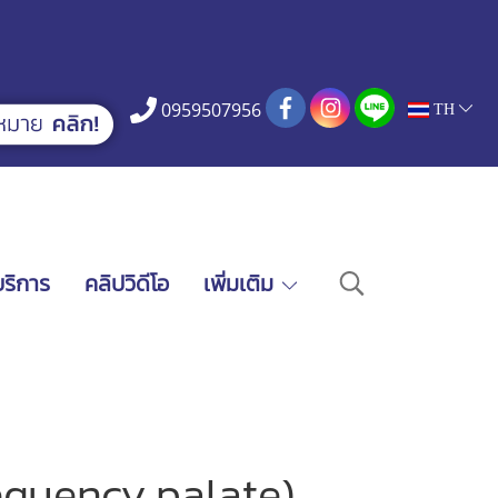
0959507956
TH
บริการ
คลิปวิดีโอ
เพิ่มเติม
requency palate)